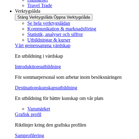
Travel Trade
Verktygslåda
Stäng Verktygslåda
Öppna Verktygslåda
Se hela verktygslådan
Kommunikation & marknadsföring
Statistik, analyser och siffror
Utbildningar & kurser
Vårt gemensamma värdskap
En utbildning i värdskap
Introduktionsutbildning
För sommarpersonal som arbetar inom besöksnäringen
Destinationskunskapsutbildning
En utbildning för bättre kunskap om vår plats
Varumärket
Grafisk profil
Riktlinjer kring den grafiska profil​en
Samprofilering