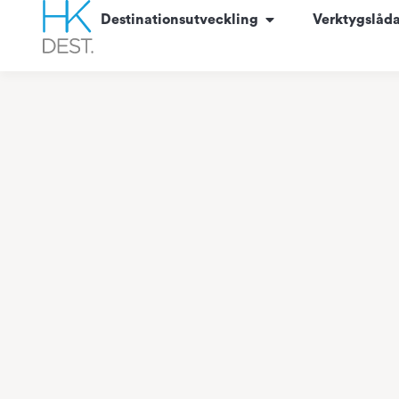
content
Destinationsutveckling
Verktygslåd