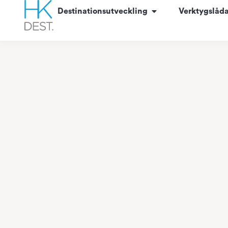
content
Destinationsutveckling
Verktygslåd