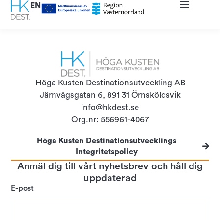
content
EN
ERP Subscription
Höga Kusten Destinationsutveckling AB
Järnvägsgatan 6, 891 31 Örnsköldsvik
info@hkdest.se
Org.nr: 556961-4067
Höga Kusten Destinationsutvecklings
Integritetspolicy
Anmäl dig till vårt nyhetsbrev och håll dig
uppdaterad
E-post