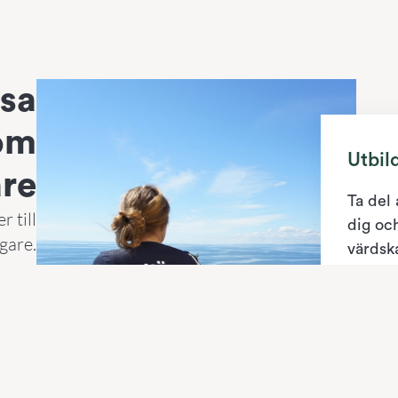
ssa
som
Utbil
are
Ta del 
r till
dig och
gare.
värdsk
destina
Read m