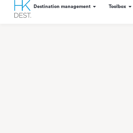
content
Destination management
Toolbox