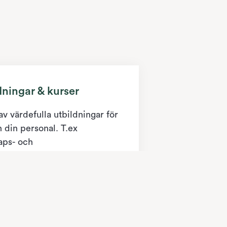
dningar & kurser
av värdefulla utbildningar för
 din personal. T.ex
aps- och
tionsutbildningar.
ore